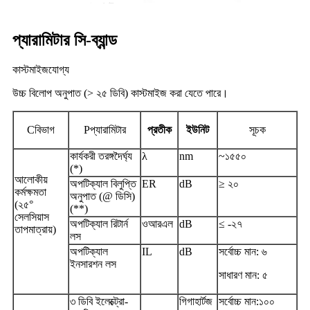
প্যারামিটার সি-ব্যান্ড
কাস্টমাইজযোগ্য
উচ্চ বিলোপ অনুপাত (> ২৫ ডিবি) কাস্টমাইজ করা যেতে পারে।
C
বিভাগ
P
প্যারামিটার
প্রতীক
ইউনিট
সূচক
কার্যকরী তরঙ্গদৈর্ঘ্য
λ
nm
~১৫৫০
(*)
আলোকীয়
অপটিক্যাল বিলুপ্তি
ER
dB
≥ ২০
কর্মক্ষমতা
অনুপাত (@ ডিসি)
(২৫°
(**)
সেলসিয়াস
অপটিক্যাল রিটার্ন
ওআরএল
dB
≤ -২৭
তাপমাত্রায়)
লস
অপটিক্যাল
IL
dB
সর্বোচ্চ মান: ৬
ইনসারশন লস
সাধারণ মান: ৫
৩ ডিবি ইলেক্ট্রো-
গিগাহার্টজ
সর্বোচ্চ মান:
১০০