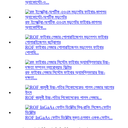
অ্যাকোস্টো-ও...
রফ ইলেক্ট্রো-অপটিক এওএম মডুলেটর ফাইবার-কাপলড
অ্যাকোস্টিক...
ROF ফাইবার লেজার পোলারাইজেশন মডুলেশন ফাইবার
পোলারি...
রফ ফাইবার লেজার সিস্টেম ফাইবার অ্যামপ্লিফায়ার উচ্চ-
দক্ষতা...
ROF বহুমুখী উচ্চ-গতির পিকোসেকেন্ড পালস লেজার...
ROF InGaAs ফোটন ডিটেক্টর মুক্ত-চলমান একক-ফোটন...