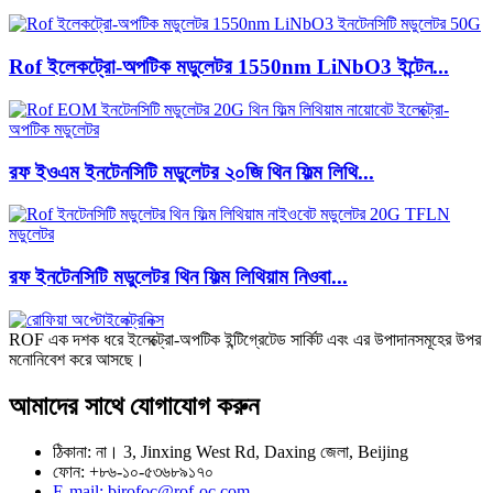
Rof ইলেকট্রো-অপটিক মডুলেটর 1550nm LiNbO3 ইন্টেন...
রফ ইওএম ইনটেনসিটি মডুলেটর ২০জি থিন ফিল্ম লিথি...
রফ ইনটেনসিটি মডুলেটর থিন ফিল্ম লিথিয়াম নিওবা...
ROF এক দশক ধরে ইলেক্ট্রো-অপটিক ইন্টিগ্রেটেড সার্কিট এবং এর উপাদানসমূহের উপর
মনোনিবেশ করে আসছে।
আমাদের সাথে যোগাযোগ করুন
ঠিকানা: না। 3, Jinxing West Rd, Daxing জেলা, Beijing
ফোন: +৮৬-১০-৫৩৬৮৯১৭০
E-mail: bjrofoc@rof-oc.com