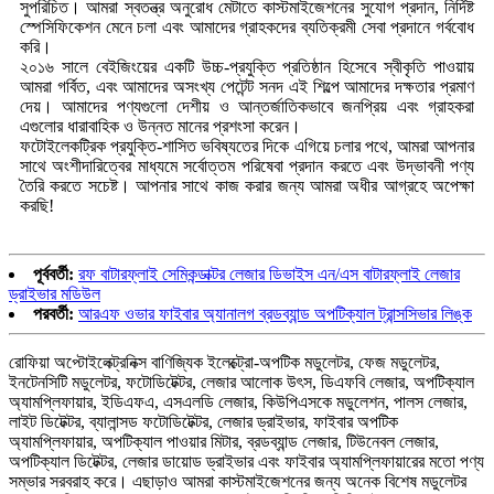
সুপরিচিত। আমরা স্বতন্ত্র অনুরোধ মেটাতে কাস্টমাইজেশনের সুযোগ প্রদান, নির্দিষ্ট
স্পেসিফিকেশন মেনে চলা এবং আমাদের গ্রাহকদের ব্যতিক্রমী সেবা প্রদানে গর্ববোধ
করি।
২০১৬ সালে বেইজিংয়ের একটি উচ্চ-প্রযুক্তি প্রতিষ্ঠান হিসেবে স্বীকৃতি পাওয়ায়
আমরা গর্বিত, এবং আমাদের অসংখ্য পেটেন্ট সনদ এই শিল্পে আমাদের দক্ষতার প্রমাণ
দেয়। আমাদের পণ্যগুলো দেশীয় ও আন্তর্জাতিকভাবে জনপ্রিয় এবং গ্রাহকরা
এগুলোর ধারাবাহিক ও উন্নত মানের প্রশংসা করেন।
ফটোইলেকট্রিক প্রযুক্তি-শাসিত ভবিষ্যতের দিকে এগিয়ে চলার পথে, আমরা আপনার
সাথে অংশীদারিত্বের মাধ্যমে সর্বোত্তম পরিষেবা প্রদান করতে এবং উদ্ভাবনী পণ্য
তৈরি করতে সচেষ্ট। আপনার সাথে কাজ করার জন্য আমরা অধীর আগ্রহে অপেক্ষা
করছি!
পূর্ববর্তী:
রফ বাটারফ্লাই সেমিকন্ডাক্টর লেজার ডিভাইস এন/এস বাটারফ্লাই লেজার
ড্রাইভার মডিউল
পরবর্তী:
আরএফ ওভার ফাইবার অ্যানালগ ব্রডব্যান্ড অপটিক্যাল ট্রান্সসিভার লিঙ্ক
রোফিয়া অপ্টোইলেক্ট্রনিক্স বাণিজ্যিক ইলেক্ট্রো-অপটিক মডুলেটর, ফেজ মডুলেটর,
ইনটেনসিটি মডুলেটর, ফটোডিটেক্টর, লেজার আলোক উৎস, ডিএফবি লেজার, অপটিক্যাল
অ্যামপ্লিফায়ার, ইডিএফএ, এসএলডি লেজার, কিউপিএসকে মডুলেশন, পালস লেজার,
লাইট ডিটেক্টর, ব্যালান্সড ফটোডিটেক্টর, লেজার ড্রাইভার, ফাইবার অপটিক
অ্যামপ্লিফায়ার, অপটিক্যাল পাওয়ার মিটার, ব্রডব্যান্ড লেজার, টিউনেবল লেজার,
অপটিক্যাল ডিটেক্টর, লেজার ডায়োড ড্রাইভার এবং ফাইবার অ্যামপ্লিফায়ারের মতো পণ্য
সম্ভার সরবরাহ করে। এছাড়াও আমরা কাস্টমাইজেশনের জন্য অনেক বিশেষ মডুলেটর