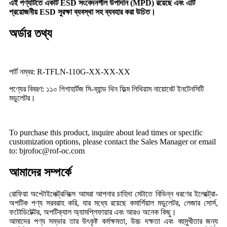
এই পণ্যটিতে একটি ESD সংবেদনশীল উপাদান (MPD) রয়েছে এবং এটি
প্রয়োজনীয় ESD সুরক্ষা ব্যবস্থা সহ ব্যবহার করা উচিত।
অর্ডার তথ্য
পার্ট নম্বর: R-TFLN-110G-XX-XX-XX
পণ্যের বিবরণ: ১১০ গিগাহার্টজ সি-ব্যান্ড থিন ফিল্ম লিথিয়াম নায়োবেট ইনটেনসিটি
মডুলেটর।
To purchase this product, inquire about lead times or specific
customization options, please contact the Sales Manager or email
to: bjrofoc@rof-oc.com
আমাদের সম্পর্কে
রোফিয়া অপ্টোইলেক্ট্রনিক্সে আমরা আপনার চাহিদা মেটাতে বিভিন্ন ধরণের ইলেক্ট্রো-
অপটিক পণ্য সরবরাহ করি, যার মধ্যে রয়েছে কমার্শিয়াল মডুলেটর, লেজার সোর্স,
ফটোডিটেক্টর, অপটিক্যাল অ্যামপ্লিফায়ার এবং আরও অনেক কিছু।
আমাদের পণ্য সম্ভার তার উৎকৃষ্ট কর্মক্ষমতা, উচ্চ দক্ষতা এবং বহুমুখীতার জন্য