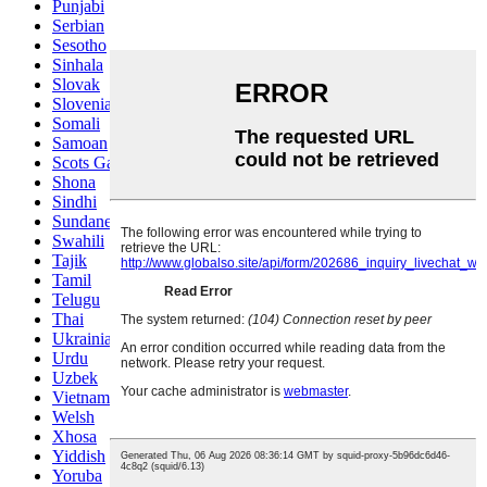
Punjabi
Serbian
Sesotho
Sinhala
Slovak
Slovenian
Somali
Samoan
Scots Gaelic
Shona
Sindhi
Sundanese
Swahili
Tajik
Tamil
Telugu
Thai
Ukrainian
Urdu
Uzbek
Vietnamese
Welsh
Xhosa
Yiddish
Yoruba