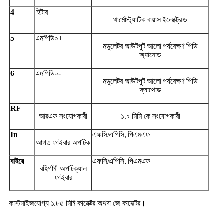
4
হিটার
থার্মোস্ট্যাটিক বায়াস ইলেক্ট্রোড
5
এমপিডি০+
মডুলেটর আউটপুট আলো পর্যবেক্ষণ পিডি
অ্যানোড
6
এমপিডি০-
মডুলেটর আউটপুট আলো পর্যবেক্ষণ পিডি
ক্যাথোড
RF
আরএফ সংযোগকারী
১.০ মিমি কে সংযোগকারী
In
এফসি/এপিসি, পিএমএফ
আগত ফাইবার অপটিক
বাইরে
এফসি/এপিসি, পিএমএফ
বহির্গামী অপটিক্যাল
ফাইবার
কাস্টমাইজযোগ্য ১.৮৫ মিমি কানেক্টর অথবা জে কানেক্টর।