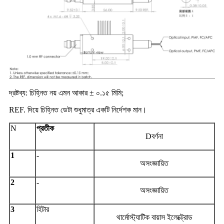
দ্রষ্টব্য: চিহ্নিত নয় এমন আকার ± ০.১৫ মিমি;
REF. দিয়ে চিহ্নিত ডেটা শুধুমাত্র একটি নির্দেশক মান।
N
প্রতীক
D
বর্ণনা
1
-
অসংজ্ঞায়িত
2
-
অসংজ্ঞায়িত
3
হিটার
থার্মোস্ট্যাটিক বায়াস ইলেক্ট্রোড