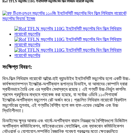
Rof TFLN মডুলেটর 110G ইনটেনসিটি মডুলেটর থিন ফিল্ম লিথিয়াম নায়োবেট মডুলেটর
সংক্ষিপ্ত বিবরণ:
থিন-ফিল্ম লিথিয়াম নায়োবেট আল্ট্রা-হাই ব্যান্ডউইথ ইনটেনসিটি মডুলেটর হলো একটি উচ্চ-
কার্যক্ষমতাসম্পন্ন ইলেক্ট্রো-অপটিক্যাল রূপান্তর ডিভাইস, যা আমাদের কোম্পানি দ্বারা
স্বাধীনভাবে তৈরি এবং এর স্বাধীন মেধাস্বত্ব রয়েছে। এই পণ্যটি উচ্চ-নির্ভুল কাপলিং
প্রসেস প্রযুক্তির মাধ্যমে প্যাকেজ করা হয়েছে, যা সর্বোচ্চ ৩ডিবি ১১০গিগাহার্জ
ইলেক্ট্রো-অপটিক্যাল মডুলেশন রেট অর্জন করে। প্রচলিত লিথিয়াম নায়োবেট ক্রিস্টাল
মডুলেটরের তুলনায়, এই পণ্যটির বৈশিষ্ট্য হলো কম হাফ-ওয়েভ ভোল্টেজ এবং উচ্চ
স্থিতিশীলতা।
ডিভাইসের ক্ষুদ্র আকার এবং থার্মো-অপটিক্যাল বায়াস নিয়ন্ত্রণের বৈশিষ্ট্যগুলো ডিজিটাল
অপটিক্যাল কমিউনিকেশন, মাইক্রোওয়েভ ফোটোনিক্স, এবং ব্যাকবোন কমিউনিকেশন
নেটওয়ার্ক ও যোগাযোগ-সম্পর্কিত বৈজ্ঞানিক গবেষণা প্রকল্পের মতো ক্ষেত্রগুলিতে