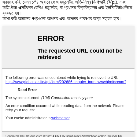
সরবরাহ করি, যেমন ১*৪ অ্যারে ফেজ মডুলেটর, অতি-নিম্ন ভিপিআই (Vpi), এবং
অতি-উচ্চ এক্সটিংশন রেশিও মডুলেটর, যা প্রধানত বিশ্ববিদ্যালয় এবং ইনস্টিটিউটগুলিতে
ব্যবহৃত হয়।
আশা করি আমাদের পণ্যগুলো আপনার এবং আপনার গবেষণার জন্য সহায়ক হবে।