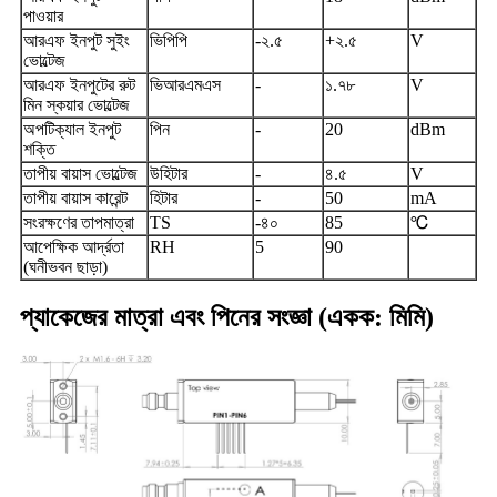
পাওয়ার
আরএফ ইনপুট সুইং
ভিপিপি
-২.৫
+২.৫
V
ভোল্টেজ
আরএফ ইনপুটের রুট
ভিআরএমএস
-
১.৭৮
V
মিন স্কয়ার ভোল্টেজ
অপটিক্যাল ইনপুট
পিন
-
20
dBm
শক্তি
তাপীয় বায়াস ভোল্টেজ
উহিটার
-
৪.৫
V
তাপীয় বায়াস কারেন্ট
হিটার
-
50
mA
সংরক্ষণের তাপমাত্রা
TS
-৪০
85
℃
আপেক্ষিক আর্দ্রতা
RH
5
90
(ঘনীভবন ছাড়া)
প্যাকেজের মাত্রা এবং পিনের সংজ্ঞা (একক: মিমি)