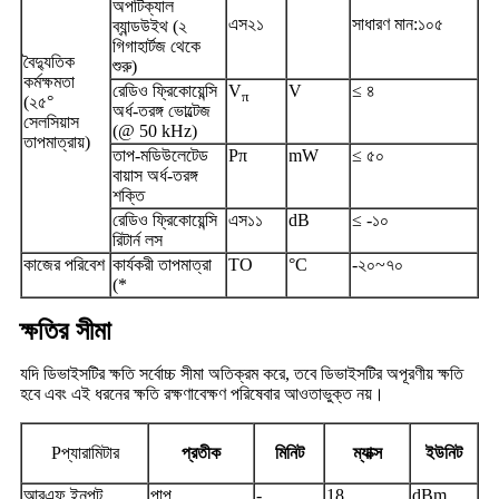
অপটিক্যাল
এস২১
সাধারণ মান:
১০৫
ব্যান্ডউইথ (২
গিগাহার্টজ থেকে
বৈদ্যুতিক
শুরু)
কর্মক্ষমতা
রেডিও ফ্রিকোয়েন্সি
V
V
≤ ৪
π
(২৫°
অর্ধ-তরঙ্গ ভোল্টেজ
সেলসিয়াস
(@ 50 kHz)
তাপমাত্রায়)
তাপ-মডিউলেটেড
Pπ
mW
≤ ৫০
বায়াস অর্ধ-তরঙ্গ
শক্তি
রেডিও ফ্রিকোয়েন্সি
এস১১
dB
≤ -১০
রিটার্ন লস
কাজের পরিবেশ
কার্যকরী তাপমাত্রা
TO
°C
-২০~৭০
(*
ক্ষতির সীমা
যদি ডিভাইসটির ক্ষতি সর্বোচ্চ সীমা অতিক্রম করে, তবে ডিভাইসটির অপূরণীয় ক্ষতি
হবে এবং এই ধরনের ক্ষতি রক্ষণাবেক্ষণ পরিষেবার আওতাভুক্ত নয়।
P
প্যারামিটার
প্রতীক
মিনিট
ম্যাক্স
ইউনিট
আরএফ ইনপুট
পাপ
-
18
dBm