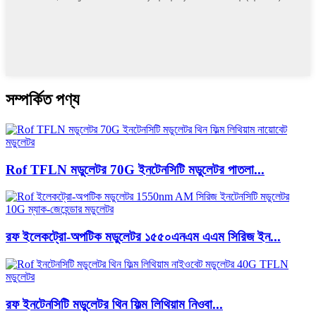
সম্পর্কিত পণ্য
Rof TFLN মডুলেটর 70G ইনটেনসিটি মডুলেটর পাতলা...
রফ ইলেকট্রো-অপটিক মডুলেটর ১৫৫০এনএম এএম সিরিজ ইন...
রফ ইনটেনসিটি মডুলেটর থিন ফিল্ম লিথিয়াম নিওবা...