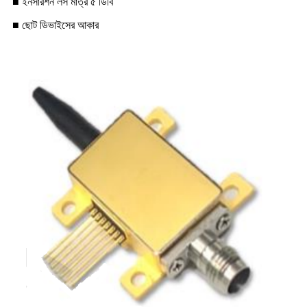
■ ইনসারশন লস মাত্র ৫ ডিবি
■ ছোট ডিভাইসের আকার