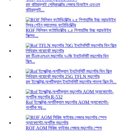
রফ বাটারফ্লাই সেমিকন্ডাক্টর লেজার ডিভাইস এন/এস
বাটারফ্লাই...
ROF সিলিকন ফটোডিটেক্টর ২.৫ গিগাহার্টজ উচ্চ ব্যান্ডউইথ
ফিক্সড...
রফ টিএফএলএন মডুলেটর ৭০জি ইনটেনসিটি মডুলেটর থিন
ফিল্ম...
রফ ইলেক্ট্রো-অপটিক্যাল ইনটেনসিটি মডুলেটর পাতলা ফিল্ম লি...
Rof ইলেক্ট্রো-অপটিক্যাল মডুলেটর AOM অ্যাকোস্টো-
অপটিক মডু...
ROF AOM সিরিজ ফাইবার লেজার মডুলেটর স্পেস