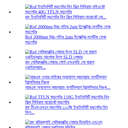
রফ ইনটেনসিটি মডুলেটর থিন ফিল্ম লিথিয়াম নায়োবেট মো...
Rof 2000nm উচ্চ-গতির 2um ইলেক্ট্রো-অপটিক ফেজ
মডুলেটর
রফ সেমিকন্ডাক্টর লেজার সোর্স এসএলডি লো বায়াস
ওয়াইডব্যান্ড...
আরএফ অ্যানালগ ব্রডব্যান্ড অপটিক্যাল ট্রান্সসিভার লিঙ্ক...
রফ টিএফএলএন মডুলেটর ১১০জি ইনটেনসিটি মডুলেটর থিন
ফিল...