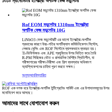
১৩১০ ন্যানোমিটার ইলেক্ট্রো অপটিক ফেজ মডুলেটর
Rof EOM মডুলেটর 1310nm ইলেক্ট্রো
অপটিক ফেজ মডুলেটর 10G
LiNbO3 ফেজ মডুলেটরটি এর ভালো ইলেক্ট্রো-অপটিক
প্রভাবের কারণে উচ্চ-গতির অপটিক্যাল কমিউনিকেশন সিস্টেম,
লেজার সেন্সিং এবং ROF সিস্টেমে ব্যাপকভাবে ব্যবহৃত হয়।
Ti-ডিফিউজড এবং APE প্রযুক্তির উপর ভিত্তি করে তৈরি
R-PM সিরিজের ভৌত ও রাসায়নিক বৈশিষ্ট্য স্থিতিশীল, যা
পরীক্ষাগারের পরীক্ষা-নিরীক্ষা এবং শিল্প ব্যবস্থার অধিকাংশ
অ্যাপ্লিকেশনের চাহিদা পূরণ করতে সক্ষম।
অনুসন্ধান
বিস্তারিত
ROF এক দশক ধরে ইলেক্ট্রো-অপটিক ইন্টিগ্রেটেড সার্কিট এবং এর উপাদানসমূহের উপর
মনোনিবেশ করে আসছে।
আমাদের সাথে যোগাযোগ করুন