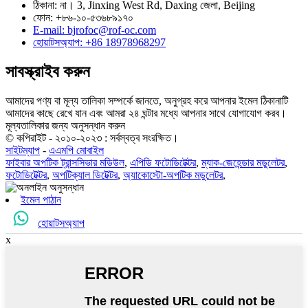
ঠিকানা: না। 3, Jinxing West Rd, Daxing জেলা, Beijing
ফোন: +৮৬-১০-৫৩৬৮৯১৭০
E-mail: bjrofoc@rof-oc.com
হোয়াটসঅ্যাপ: +86 18978968297
সাবস্ক্রাইব করুন
আমাদের পণ্য বা মূল্য তালিকা সম্পর্কে জানতে, অনুগ্রহ করে আপনার ইমেল ঠিকানাটি
আমাদের কাছে রেখে যান এবং আমরা ২৪ ঘন্টার মধ্যে আপনার সাথে যোগাযোগ করব।
মূল্যতালিকার জন্য অনুসন্ধান করুন
© কপিরাইট - ২০১০-২০২৩ : সর্বস্বত্ব সংরক্ষিত।
সাইটম্যাপ
-
এএমপি মোবাইল
ফাইবার অপটিক ট্রান্সসিভার মডিউল
,
এপিডি ফটোডিটেক্টর
,
ম্যাক-জেহেন্ডার মডুলেটর
,
ফটোডিটেক্টর
,
অপটিক্যাল ডিটেক্টর
,
অ্যাকোস্টো-অপটিক মডুলেটর
,
ইমেল পাঠান
হোয়াটসঅ্যাপ
x