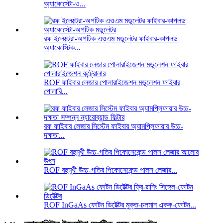
অ্যাকোস্টো-ও...
রফ ইলেক্ট্রো-অপটিক এওএম মডুলেটর ফাইবার-কাপলড
অ্যাকোস্টিক...
ROF ফাইবার লেজার পোলারাইজেশন মডুলেশন ফাইবার
পোলারি...
রফ ফাইবার লেজার সিস্টেম ফাইবার অ্যামপ্লিফায়ার উচ্চ-
দক্ষতা...
ROF বহুমুখী উচ্চ-গতির পিকোসেকেন্ড পালস লেজার...
ROF InGaAs ফোটন ডিটেক্টর মুক্ত-চলমান একক-ফোটন...