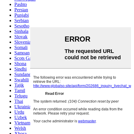
Pashto
Persian
Punjabi
Serbian
Sesotho
Sinhala
Slovak
Slovenian
Somali
Samoan
Scots Gaelic
Shona
Sindhi
Sundanese
Swahili
Tajik
Tamil
Telugu
Thai
Ukrainian
Urdu
Uzbek
Vietnamese
Welsh
Xhosa