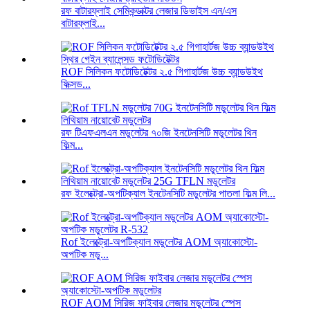
রফ বাটারফ্লাই সেমিকন্ডাক্টর লেজার ডিভাইস এন/এস
বাটারফ্লাই...
ROF সিলিকন ফটোডিটেক্টর ২.৫ গিগাহার্টজ উচ্চ ব্যান্ডউইথ
ফিক্সড...
রফ টিএফএলএন মডুলেটর ৭০জি ইনটেনসিটি মডুলেটর থিন
ফিল্ম...
রফ ইলেক্ট্রো-অপটিক্যাল ইনটেনসিটি মডুলেটর পাতলা ফিল্ম লি...
Rof ইলেক্ট্রো-অপটিক্যাল মডুলেটর AOM অ্যাকোস্টো-
অপটিক মডু...
ROF AOM সিরিজ ফাইবার লেজার মডুলেটর স্পেস