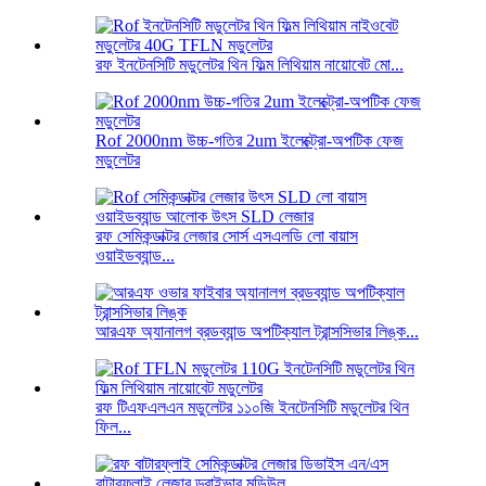
রফ ইনটেনসিটি মডুলেটর থিন ফিল্ম লিথিয়াম নায়োবেট মো...
Rof 2000nm উচ্চ-গতির 2um ইলেক্ট্রো-অপটিক ফেজ
মডুলেটর
রফ সেমিকন্ডাক্টর লেজার সোর্স এসএলডি লো বায়াস
ওয়াইডব্যান্ড...
আরএফ অ্যানালগ ব্রডব্যান্ড অপটিক্যাল ট্রান্সসিভার লিঙ্ক...
রফ টিএফএলএন মডুলেটর ১১০জি ইনটেনসিটি মডুলেটর থিন
ফিল...