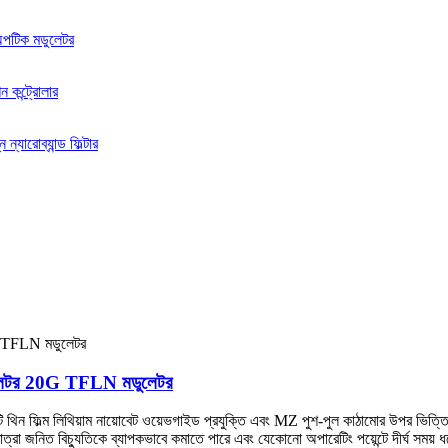
মডুলেটর 20G TFLN মডুলেটর
ল্ম লিথিয়াম নায়োবেট ওয়েভগাইড প্রযুক্তি এবং MZ পুশ-পুল কাঠামোর উপর ভিত্তি ক
 তাপমাত্রা জনিত বিচ্যুতিকে ব্যাপকভাবে কমাতে পারে এবং যেকোনো অপারেটিং পয়েন্টে দীর্ঘ স