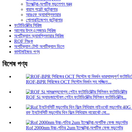
ইলেক্ট্রো-অপটিক মডুলেশন যন্ত্র
বায়াস পয়েন্ট কন্ট্রোলার
আরএফ অ্যামপ্লিফায়ার
পোলারাইজেশন কন্ট্রোলার
ফটোডিটেক্টর সিরিজ
আলোর উৎস (লেজার) সিরিজ
অপটিক্যাল অ্যামপ্লিফায়ার সিরিজ
ROF লিঙ্ক
অপটিক্যাল টেস্ট অপটিক্যাল ডিলে
কাস্টমাইজড পণ্য
বিশেষ পণ্য
ROF-BPR সিরিজের OCT সিস্টেম বিবর্ধন সহ সজ্জিত...
ROF Si অ্যাডজাস্টেবল গেইন ফটোডিটেক্টর সিলিকন ফটোডিটেক্টর...
রফ ইনটেনসিটি মডুলেটর থিন ফিল্ম লিথিয়াম নায়োবেট মো...
Rof 2000nm উচ্চ-গতির 2um ইলেক্ট্রো-অপটিক ফেজ মডুলেটর