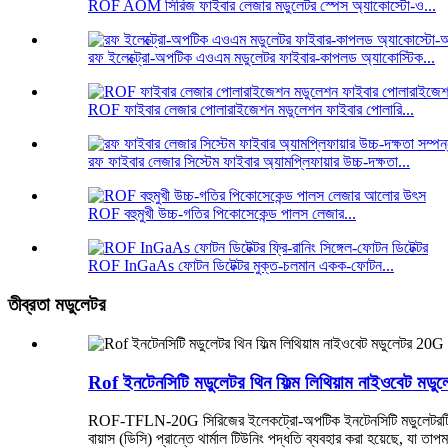
ROF AOM সিরিজ ফাইবার লেজার মডুলেটর স্পেস অ্যাকোস্টো-ও...
রফ ইলেক্ট্রো-অপটিক এওএম মডুলেটর ফাইবার-কাপলড অ্যাকোস্টিক...
ROF ফাইবার লেজার পোলারাইজেশন মডুলেশন ফাইবার পোলারি...
রফ ফাইবার লেজার সিস্টেম ফাইবার অ্যামপ্লিফায়ার উচ্চ-দক্ষতা...
ROF বহুমুখী উচ্চ-গতির পিকোসেকেন্ড পালস লেজার...
ROF InGaAs ফোটন ডিটেক্টর মুক্ত-চলমান একক-ফোটন...
তীব্রতা মডুলেটর
Rof ইনটেনসিটি মডুলেটর থিন ফিল্ম লিথিয়াম নাইওবেট 
ROF-TFLN-20G সিরিজের ইলেকট্রো-অপটিক ইনটেনসিটি মডুলেটরটি থিন ফি
বায়াস (ডিসি) প্রান্তে থার্মাল টিউনিং পদ্ধতি ব্যবহার করা হয়েছে, যা