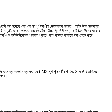
ৈরি করা হয়েছে এবং এর সম্পূর্ণ স্বাধীন মেধাস্বত্ব রয়েছে। অতি-উচ্চ ইলেক্ট্রো-
নায়, এই পণ্যটিতে কম হাফ-ওয়েভ ভোল্টেজ, উচ্চ স্থিতিশীলতা, ছোট ডিভাইসের আকার
য়ার্ক এবং কমিউনিকেশন গবেষণা প্রকল্পে ব্যাপকভাবে ব্যবহার করা যেতে পারে।
িস্টেমে ব্যাপকভাবে ব্যবহৃত হয়। MZ পুশ-পুল কাঠামো এবং X-কাট ডিজাইনের
 পারে।