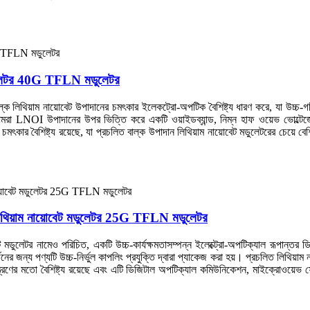
মডুলেটর 40G TFLN মডুলেটর
ল্ক লিথিয়াম নায়োবেট উপাদানের চমৎকার ইলেকট্রো-অপটিক বৈশিষ্ট্য ধারণ করে, যা উচ্চ
রে। আমরা LNOI উপাদানের উপর ভিত্তি করে একটি ওয়াইডব্যান্ড, নিম্ন হাফ ওয়েভ ভো
কার বৈশিষ্ট্য রয়েছে, যা প্রচলিত বাল্ক উপাদান লিথিয়াম নায়োবেট মডুলেটরের চেয়ে 
 লিথিয়াম নায়োবেট মডুলেটর 25G TFLN মডুলেটর
ডুলেটর নামেও পরিচিত, একটি উচ্চ-কার্যক্ষমতাসম্পন্ন ইলেক্ট্রো-অপটিক্যাল রূপান্তর ডি
নের জন্য পণ্যটি উচ্চ-নির্ভুল কাপলিং প্রযুক্তি দ্বারা প্যাকেজ করা হয়। প্রচলিত লিথিয়াম
্ত্রণের মতো বৈশিষ্ট্য রয়েছে এবং এটি ডিজিটাল অপটিক্যাল কমিউনিকেশন, মাইক্রোওয়েভ 